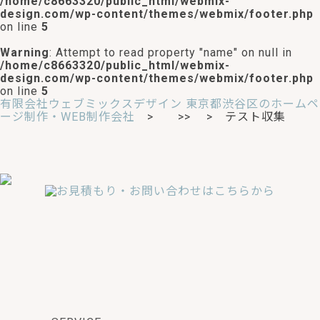
/home/c8663320/public_html/webmix-
design.com/wp-content/themes/webmix/footer.php
on line
5
Warning
: Attempt to read property "name" on null in
/home/c8663320/public_html/webmix-
design.com/wp-content/themes/webmix/footer.php
on line
5
有限会社ウェブミックスデザイン 東京都渋谷区のホームペ
ージ制作・WEB制作会社
>
>> > テスト収集