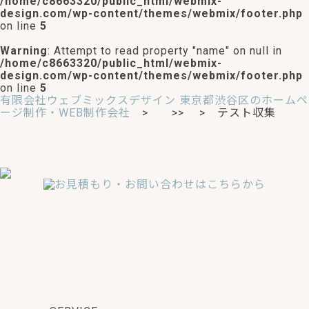
/home/c8663320/public_html/webmix-
design.com/wp-content/themes/webmix/footer.php
on line
5
Warning
: Attempt to read property "name" on null in
/home/c8663320/public_html/webmix-
design.com/wp-content/themes/webmix/footer.php
on line
5
有限会社ウェブミックスデザイン 東京都渋谷区のホームペ
ージ制作・WEB制作会社
>
>> > テスト収集